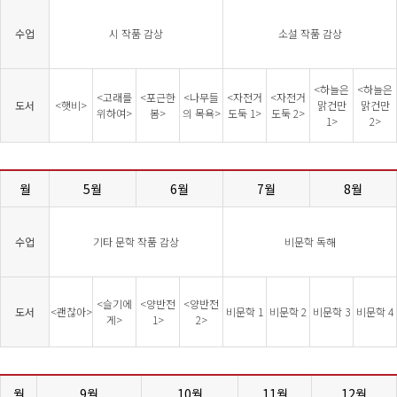
수업
시 작품 감상
소설 작품 감상
<하늘은
<하늘은
<고래를
<포근한
<나무들
<자전거
<자전거
도서
<햇비>
맑건만
맑건만
위하여>
봄>
의 목욕>
도둑 1>
도둑 2>
1>
2>
월
5월
6월
7월
8월
수업
기타 문학 작품 감상
비문학 독해
<슬기에
<양반전
<양반전
도서
<괜찮아>
비문학 1
비문학 2
비문학 3
비문학 4
게>
1>
2>
월
9월
10월
11월
12월