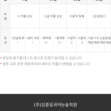
수
시 작품 감상
소설 작품 감상
비문학 독해
1년 총정리
업
도
<진달래 꽃
<엄마 걱정
<동백꽃
<동백꽃
비문학
비문학
기본
시의
소설
문법
서
>
>
1>
2>
5
6
개념
개념
개념
개념
휴일과 분기별 테스트 등으로 일정이 달라질 수 있습니다.
중등 교과 과정 개정에 따라 배우는 작품이 변동될 수 있습니다.
(주)김종길국어논술학원