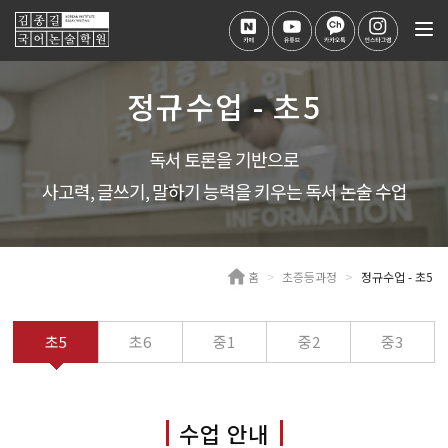
Tog
nav
정규수업 - 초5
독서 토론을 기반으로
사고력, 글쓰기, 말하기 능력을 키우는 독서 논술 수업
홈
초증등과정
정규수업 - 초5
초5
초6
중1
중2
중3
수업 안내