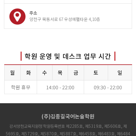
주소
양천구 목동서로 67 우성에펠타운 4,10층
학원 운영 및 데스크 업무 시간
월
화
수
목
금
토
일
학원 휴무
14:00 - 22:00
09:30 - 22:00
(주)김종길국어논술학원
강서양천교육지원청 학원등록번호 제2285호, 제5319호, 제5606호, 제
5695호, 제5729호, 제5870호, 제5887호, 제6458호, 제6483호, 제6484