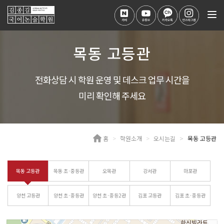
Tog
nav
목동 고등관
전화상담 시 학원 운영 및 데스크 업무 시간을
미리 확인해 주세요
홈
학원소개
오시는길
목동 고등관
목동 고등관
목동 초·중등관
오목관
강서관
마포관
양천 고등관
양천 초·중등관
양천 초·중등2관
김포 고등관
김포 초·중등관