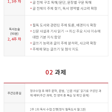
1, 3주 차
글 전체 구조 독해/문단, 문장별 구문 독해
글 전체의 주제 찾기, 독서 영역별 사고력 확장
필독 도서와 관련된 주제 토론, 배경지식 확장
독서논술
신문 사설과 기사 읽기 → 최신 주요 시사 이슈에
(90분)
대한 기본 지식 함양
2, 4주 차
글쓰기 능력과 글의 주제 분석력, 사고력 확장
주제에 맞는 글쓰기 및 첨삭 지도
02
과제
정규수업 후 매주 문학, 문법, ‘신문 사설’ 읽기로 구성된 과
주간김종길
제 배부(주간 과제, 전 영역 총 복습 및 확인 문제)
2주 1회 독서 수업 진행(정식 필독도서 월 2권)