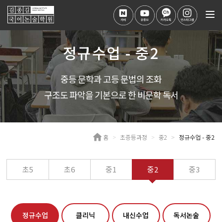
Tog
nav
정규수업 - 중2
중등 문학과 고등 문법의 조화
구조도 파악을 기본으로 한 비문학 독서
홈
초증등과정
중2
정규수업 - 중2
초5
초6
중1
중2
중3
정규수업
클리닉
내신수업
독서논술