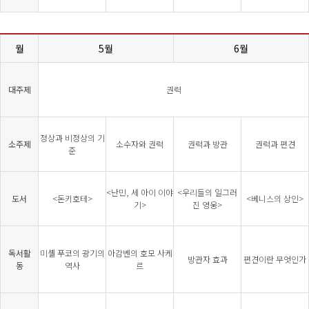
월
5월
6월
대주제
권력
정상과 비정상의 기
소주제
소수자와 권력
권력과 방관
권력과 편견
준
<난민, 세 아이 이야
<우리들의 일그러
도서
<돈키호테>
<베니스의 상인>
기>
진 영웅>
독서활
미셸 푸코의 광기의
아감벤의 호모 사케
방관자 효과
편견이란 무엇인가
동
역사
르