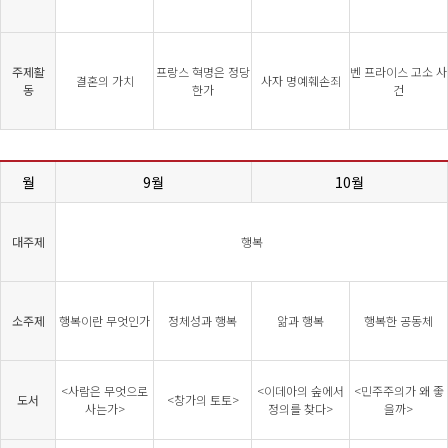
주제활
프랑스 혁명은 정당
벤 프라이스 고소 사
결혼의 가치
사자 명예훼손죄
동
한가
건
월
9월
10월
대주제
행복
소주제
행복이란 무엇인가
정체성과 행복
앎과 행복
행복한 공동체
<사람은 무엇으로
<이데아의 숲에서
<민주주의가 왜 좋
도서
<창가의 토토>
사는가>
정의를 찾다>
을까>