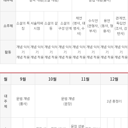
체언
관계언,
수식언
용언
소설의 특
서술자와
소설의 갈
소설의
(명사, 대
독립언
소주제
(관형사,
(동사, 형
징
시점
등
구성 단계
명사, 수
(조사, 감
부사)
용사)
사)
탄사)
개념 익히
개념 익히
개념 익히
개념 익히
개념 익히
개념 익히
개념 익히
개념 익히
활동
기
기
기
기
기
기
기
기
개념 적용
개념 적용
개념 적용
개념 적용
개념 적용
개념 적용
개념 적용
개념 적용
월
9월
10월
11월
12월
대
문법 개념
문법 개념
주
1년 총정리
(품사)
(문장)
제
문장 성분