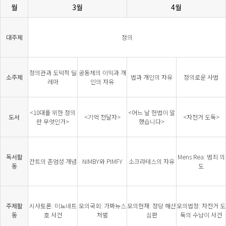
월
3월
4월
대주제
정의
정의관과 도덕적 딜
공동체의 이익과 개
소주제
법과 개인의 자유
정의로운 사법
레마
인의 자유
<10대를 위한 정의
<어느 날 헌법이 말
도서
<기억 전달자>
<자전거 도둑>
란 무엇인가>
했습니다>
독서활
Mens Rea: 범죄 의
칸트의 존엄성 개념
NIMBY와 PIMFY
소크라테스의 자유
동
도
주제활
시사토론: 미뇨네트
모의국회: 가짜뉴스
모의헌재: 정당 해산
모의법정: 자전거 도
동
호 사건
처벌
심판
둑의 수남이 사건