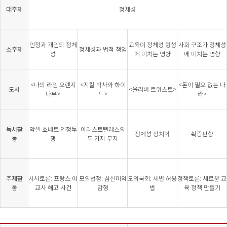
대주제
정체성
인정과 개인의 정체
교육이 정체성 형성
사회 구조가 정체성
소주제
정체성과 법적 책임
성
에 미치는 영향
에 미치는 영향
<나의 라임 오렌지
<지킬 박사와 하이
<돈이 필요 없는 나
도서
<올리버 트위스트>
나무>
드>
라>
독서활
악셀 호네트 인정투
아리스토텔레스의
정체성 정치학
확증편향
동
쟁
두 가지 무지
주제활
시사토론: 프랑스 여
모의법정: 심신미약
모의국회: 체벌 허용
정책토론: 새로운 교
동
교사 해고 사건
감형
법
육 정책 만들기