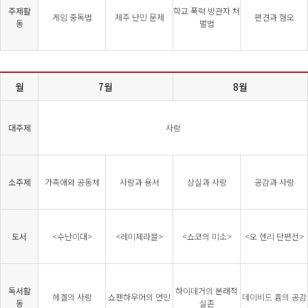
주제활
학교 폭력 방관자 처
게임 중독법
제주 난민 문제
편견과 혐오
동
벌법
월
7월
8월
대주제
사랑
소주제
가족애와 공동체
사랑과 용서
상실과 사랑
공감과 사랑
도서
<수난이대>
<레미제라블>
<쇼코의 미소>
<오 헨리 단편선>
독서활
하이데거의 본래적
헤겔의 사랑
쇼펜하우어의 연민
데이비드 흄의 공감
동
실존