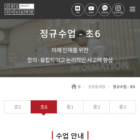
Tog
nav
정규수업 - 초6
미래 인재를 위한
창의·융합적이고 논리적인 사고력 향상
홈
초증등과정
정규수업 - 초6
초5
초6
중1
중2
중3
수업 안내