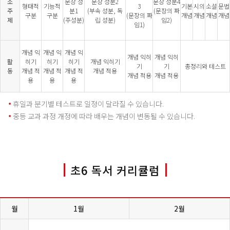
소
문장 성
문장 성분2
문장 성분4
형태적
기능적
3
기본
시의
소설
문법
주
분1
(부속 성분, 독
(문장의 짜
구분
구분
(문장의 짜
개념
개념
개념
개념
제
(주성분)
립 성분)
임2)
임1)
개념 익
개념 익
개념 익
개념 익히
개념 익히
활
히기
히기
히기
개념 익히기
기
기
총정리와 테스트
동
개념 적
개념 적
개념 적
개념 적용
개념 적용
개념 적용
용
용
용
휴일과 분기별 테스트로 일정이 달라질 수 있습니다.
중등 교과 과정 개정에 따라 배우는 개념이 변동될 수 있습니다.
초6 독서 커리큘럼
월
1월
2월