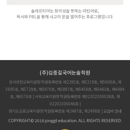
솔레르티아는 창의성을 뜻하는 라틴어로,
독서와 PBL을 통해 사고의 문을 열어주는 프로그램입니다.
(주)김종길국어논술학원
강서양천교육지원청 학원등록번호 제2285호, 제5319호, 제5606호, 제
5695호, 제5729호, 제5870호, 제5887호, 제6458호, 제6483호, 제6484
호, 제6576호 | 서부교육지원청 학원등록번호 제02202300028호, 제
02202300046호 |
경기도김포교육지원청 학원등록번호 제2487호, 제2498호 |
교습비 안내
COPYRIGHT© 2018 jonggil education. ALL RIGHTS RESERVED.