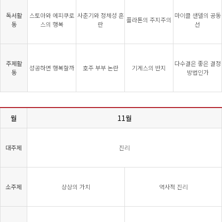
독서활
스토아와 에피쿠로
사춘기와 정체성 혼
마이클 샌델의 공동
플라톤의 주지주의
동
스의 행복
란
선
주제활
다수결은 좋은 결정
성공하면 행복할까
호주 부부 논란
기게스의 반지
동
방법인가
월
11월
대주제
진리
소주제
상상의 가치
역사적 진리