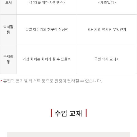
도서
<10대를 위한 사피엔스>
<계축일기>
독서활
유발 하라리의 허구적 상상력
E.H 카의 역사란 무엇인가
동
주제활
가상 화폐는 화폐가 될 수 있을까
국정 역사 교과서
동
휴일과 분기별 테스트 등으로 일정이 달라질 수 있습니다.
수업 교재