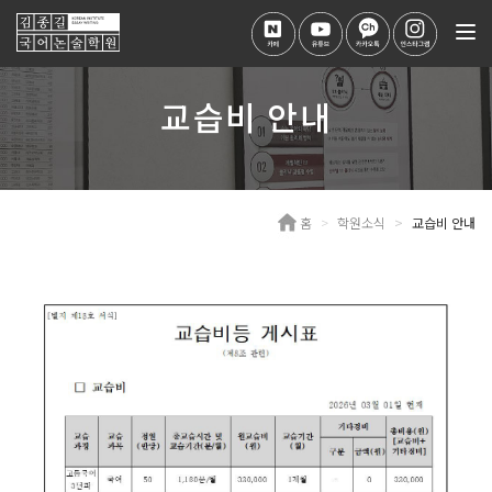
Tog
nav
교습비 안내
홈
학원소식
교습비 안내